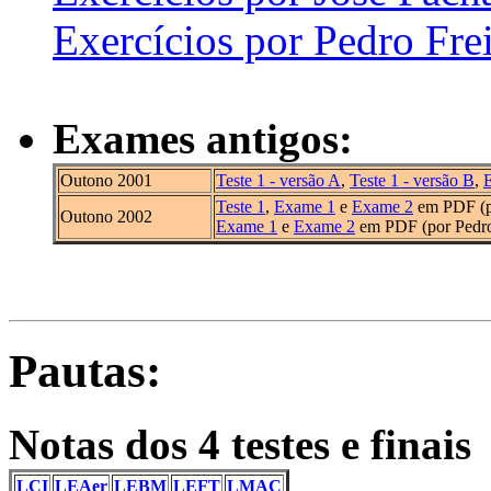
Exercícios por Pedro Frei
Exames antigos:
Outono 2001
Teste 1 - versão A
,
Teste 1 - versão B
,
Teste 1
,
Exame 1
e
Exame 2
em PDF (p
Outono 2002
Exame 1
e
Exame 2
em PDF (por Pedro 
Pautas:
Notas dos 4 testes e finais
LCI
LEAer
LEBM
LEFT
LMAC