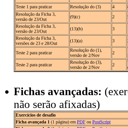
Teste 1 para praticar
Resolução do (3)
4
Resolução da Ficha 3,
(9)(c)
2
versão de 23/Out
Resolução da Ficha 3,
(13)(b)
3
versão de 23/Out
Resolução da Ficha 3,
(13)(a)
3
versões de 23 e 28/Out
Resolução do (1),
Teste 2 para praticar
2
versão de 2/Nov
Resolução do (3),
Teste 2 para praticar
2
versão de 2/Nov
Fichas avançadas:
(exer
não serão afixadas)
Exercícios de desafio
Ficha avançada 1
(1 página) em
PDF
ou
PostScript