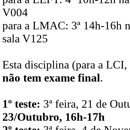
V004
para a LMAC: 3ª 14h-16h n
sala V125
Esta disciplina (para a L
não tem exame final
.
1º teste:
3ª feira, 21 de Out
23/Outubro, 16h-17h
2º teste:
3ª feira, 4 de Nov