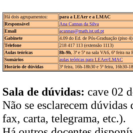
Há dois agrupamentos:
para a LEAer e a LMAC
Responsável
Ana Cannas da Silva
Email
acannas@math.ist.utl.pt
Gabinete
4.09 do Ed. de Pós-Graduação (piso 4)
Telefone
218 417 113 (extensão 1113)
Aulas teóricas
8h-9h
, 3ª e 5ª na sala VA6, 6ª feira na
Sumários
aulas teóricas para LEAer/LMAC
Horário de dúvidas
3ª feira, 16h-18h30 e 5ª feira, 16h30-1
Sala de dúvidas:
cave 02 d
Não se esclarecem dúvidas 
fax, carta, telegrama, etc.).
Há outros docentes disponív