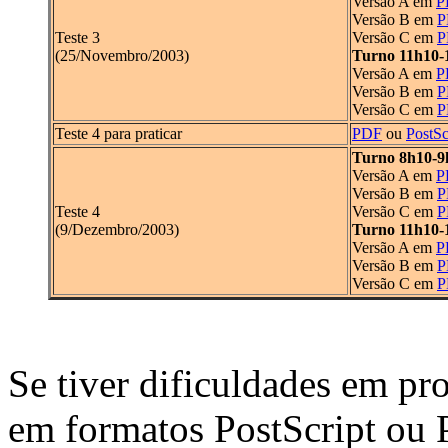
Versão A em
P
Versão B em
P
Teste 3
Versão C em
P
(25/Novembro/2003)
Turno 11h10-
Versão A em
P
Versão B em
P
Versão C em
P
Teste 4 para praticar
PDF
ou
PostSc
Turno 8h10-9
Versão A em
P
Versão B em
P
Teste 4
Versão C em
P
(9/Dezembro/2003)
Turno 11h10-
Versão A em
P
Versão B em
P
Versão C em
P
Se tiver dificuldades em pr
em formatos PostScript ou