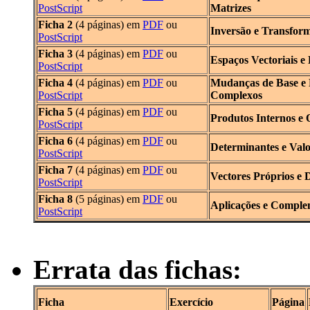
PostScript
Matrizes
Ficha 2
(4 páginas) em
PDF
ou
Inversão e Transfor
PostScript
Ficha 3
(4 páginas) em
PDF
ou
Espaços Vectoriais e
PostScript
Ficha 4
(4 páginas) em
PDF
ou
Mudanças de Base e
PostScript
Complexos
Ficha 5
(4 páginas) em
PDF
ou
Produtos Internos e 
PostScript
Ficha 6
(4 páginas) em
PDF
ou
Determinantes e Valo
PostScript
Ficha 7
(4 páginas) em
PDF
ou
Vectores Próprios e 
PostScript
Ficha 8
(5 páginas) em
PDF
ou
Aplicações e Comple
PostScript
Errata das fichas:
Ficha
Exercício
Página