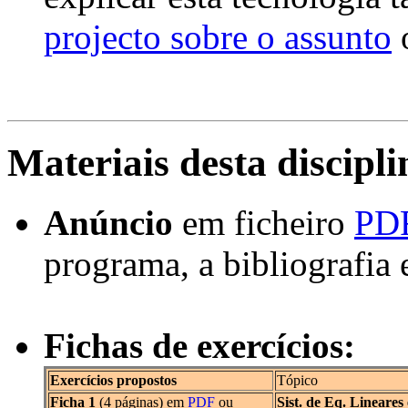
projecto sobre o assunto
Materiais desta discipli
Anúncio
em ficheiro
PD
programa, a bibliografia 
Fichas de exercícios:
Exercícios propostos
Tópico
Ficha 1
(4 páginas) em
PDF
ou
Sist. de Eq. Lineares