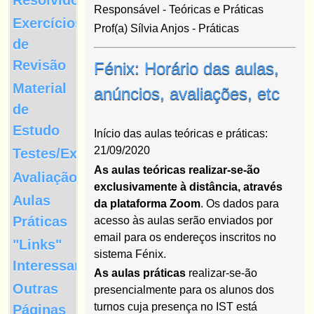
Responsável - Teóricas e Práticas
Exercícios
Prof(a) Sílvia Anjos - Práticas
de
Revisão
Fénix: Horário das aulas,
Material
anúncios, avaliações, etc
de
Estudo
Início das aulas teóricas e práticas:
21/09/2020
Testes/Exames
As aulas teóricas realizar-se-ão
Avaliação
exclusivamente à distância, através
Aulas
da plataforma Zoom
. Os dados para
Práticas
acesso às aulas serão enviados por
email para os endereços inscritos no
"Links"
sistema Fénix.
Interessantes
As aulas práticas
realizar-se-ão
Outras
presencialmente para os alunos dos
turnos cuja presença no IST está
Páginas