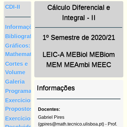
Cálculo Diferencial e
CDI-II
Integral - II
Informações
Bibliografia
1º Semestre de 2020/21
Gráficos:
LEIC-A MEBiol MEBiom
Mathematica
Cortes e
MEM MEAmbi MEEC
Volume
Galeria
Informações
Programa
Exercícios
Propostos
Docentes:
Gabriel Pires
Exercícios
(gpires@math.tecnico.ulisboa.pt) - Prof.
Resolvidos