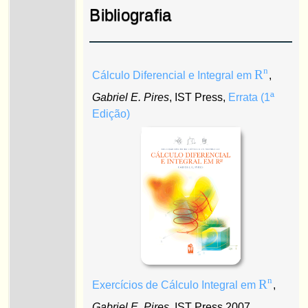
Bibliografia
n
R
Cálculo Diferencial e Integral em
,
Gabriel E. Pires
, IST Press,
Errata (1ª
Edição)
n
R
Exercícios de Cálculo Integral em
,
Gabriel E. Pires
, IST Press 2007