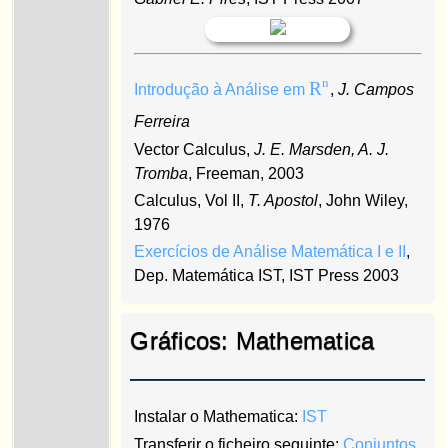
n
R
Introdução à Análise em
,
J. Campos
Ferreira
Vector Calculus,
J. E. Marsden, A. J.
Tromba
, Freeman, 2003
Calculus, Vol II,
T. Apostol
, John Wiley,
1976
Exercícios de Análise Matemática I e II
,
Dep. Matemática IST, IST Press 2003
Gráficos: Mathematica
Instalar o Mathematica:
IST
Transferir o ficheiro seguinte:
Conjuntos,