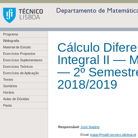
Programa
Bibliografia
Cálculo Difere
Material de Estudo
Exercícios Propostos
Integral II —
Exercícios Suplementares
Exercícios Teóricos
— 2º Semestr
Exercícios de Aplicação
2018/2019
Testes
Sumários
Horário
Aulas de Dúvidas
Pauta
Responsável
José Natário
Email:
jnatar@math.tecnico.ulisboa.pt