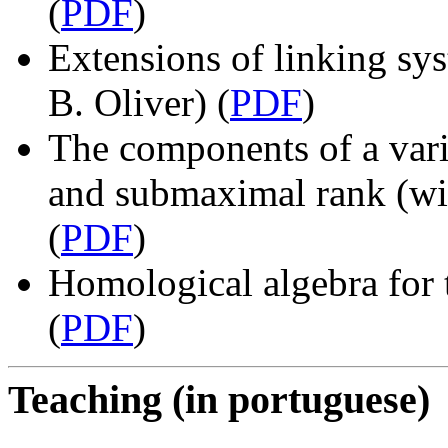
(
PDF
)
Extensions of linking sy
B. Oliver) (
PDF
)
The components of a vari
and submaximal rank (wi
(
PDF
)
Homological algebra for 
(
PDF
)
Teaching (in portuguese)