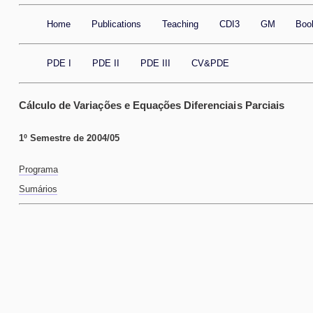
Home
Publications
Teaching
CDI3
GM
Boo
PDE I
PDE II
PDE III
CV&PDE
Cálculo de Variações e Equações Diferenciais Parciais
1º Semestre de 2004/05
Programa
Sumários