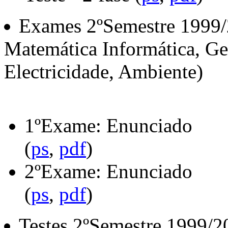
Exames 2ºSemestre 1999/2
Matemática Informática, Ges
Electricidade, Ambiente)
1ºExame: Enunciado
(
ps
,
pdf
)
2ºExame: Enunciado
(
ps
,
pdf
)
Testes 2ºSemestre 1999/20