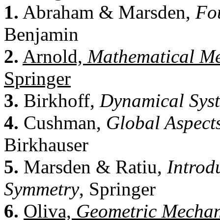
1.
Abraham & Marsden,
Fo
Benjamin
2.
Arnold,
Mathematical Me
Springer
3.
Birkhoff,
Dynamical Sys
4.
Cushman,
Global Aspects
Birkhauser
5.
Marsden & Ratiu,
Introd
Symmetry
, Springer
6.
Oliva,
Geometric Mechan