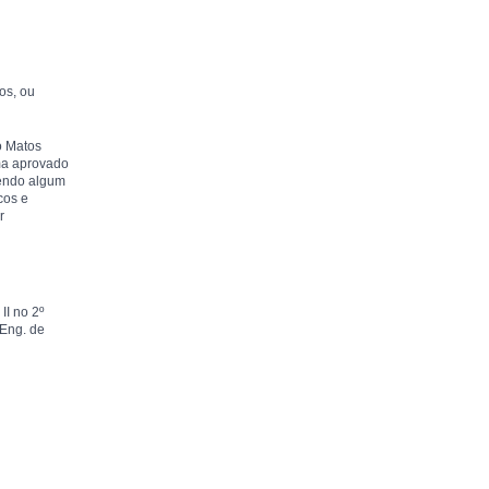
tos, ou
o Matos
ama aprovado
cendo algum
cos e
r
II no 2º
 Eng. de