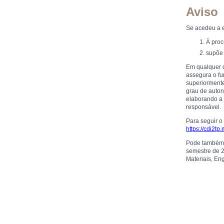
Aviso
Se acedeu a e
À proc
supõe 
Em qualquer d
assegura o fu
superiormente
grau de auton
elaborando a 
responsável.
Para seguir o
https://cdi2tp
Pode também 
semestre de 2
Materiais, En