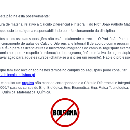
sta página está possivelmente:
ura de material relativo a Cálculo Diferencial e Integral II do Prof. João Palhoto Ma
que este tem alguma responsabilidade pelo funcionamento da disciplina.
os casos as suas suposições não estão totalmente correctas. O Prof. João Palhot
ncionamento de aulas de Cálculo Diferencial e Integral II de acordo com o progr
 e fê-lo para as licenciaturas e mestrados integrados do campus Taguspark exer
omia no que diz respeito à ordenação do programa, ênfase relativa de alguns tópi
avaliação para aqueles cursos (chama-se a isto ser um regente). Não é o professo
 que tem sido leccionado nestes termos no campus do Taguspark pode consultar
.math.tecnico.ulisboa.pt
.
consultar um
arquivo
não mantido correspondente a Cálculo Diferencial e Integral 
006/7 para os cursos de Eng. Biológica, Eng. Biomédica, Eng. Física Tecnológica,
g. Química, Matemática, Química.