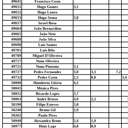
49641
Francisco Costa
49651
Hugo Gomes
3,1
49652
Hugo Louro
49653
Hugo Sousa
3,8
49657
Israel Rosa
49664
João Bernardino
49665
João Neto
49680
João Silva
49698
Luís Santos
49701
Luís Bilo
49709
Miguel D'Oliveira
49717
Nuno Oliveira
49721
Nuno Pimenta
3,1
49727
Pedro Fernandes
3,0
3,3
7.2
49732
Pedro Costa
2,5
0,8
3,4
50000
Humberto Glória
4,2
50045
Mónica Pires
50052
Ricardo Lopes
3,7
50063
André Brioso
4,9
2,2
50190
Filipe Esteves
3,0
50248
Bruno Gil
2,9
50262
Paulo Pires
50949
Alexandra Bento
5,4
1,9
50977
Dinis Lage
4,0
0,9