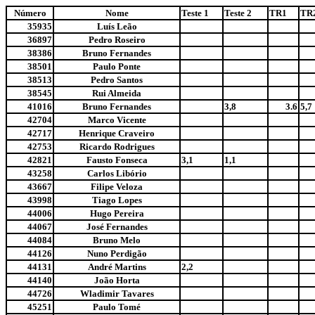
Número
Nome
Teste 1
Teste 2
TR1
TR
35935
Luís Leão
36897
Pedro Roseiro
38386
Bruno Fernandes
38501
Paulo Ponte
38513
Pedro Santos
38545
Rui Almeida
41016
Bruno Fernandes
3,8
3.6
5,7
42704
Marco Vicente
42717
Henrique Craveiro
42753
Ricardo Rodrigues
42821
Fausto Fonseca
3,1
1,1
43258
Carlos Libório
43667
Filipe Veloza
43998
Tiago Lopes
44006
Hugo Pereira
44067
José Fernandes
44084
Bruno Melo
44126
Nuno Perdigão
44131
André Martins
2,2
44140
João Horta
44726
Wladimir Tavares
45251
Paulo Tomé