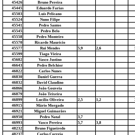
45426
Bruno Pereira
45445
Eduardo Farias
45503
Luís Pelicano
45524
Nuno Filipe
45541
Pedro Santos
45545
Pedro Belo
45558
Pedro Monteiro
45570
Ricardo Maurício
45577
Rui Mendes
5,9
2,6
45599
Tiago Vieira
45602
Vasco Justino
46643
Pedro Belchior
46822
Carlos Nunes
46830
Daniel Guerra
46832
David Claudino
46866
João Gouveia
46879
João Teixeira
46899
Lucílio Oliveira
2,5
1,2
46915
Mário Morgado
46921
Miguel Guimarães
46950
Pedro Natal
3,7
46993
Vasco Pereira
5,7
3,8
48232
Bruno Figueiredo
48237
Carlos Correia