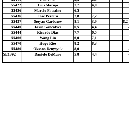
55422
Luis Marujo
7,7
4,0
55426
Marcio Faustino
6,5
55436
Jose Pereira
7,8
7,2
55437
Stoyan Garbatov
8,1
3,9
8,2
55440
Josue Goncalves
6,5
4,4
55444
Ricardo Dias
7,7
6,5
55466
Wang Lin
6,0
7,1
55470
Hugo Rito
8,2
8,3
55480
Oksana Denysyuk
8,0
SE1392
Daniele DeMuro
5,8
4,4