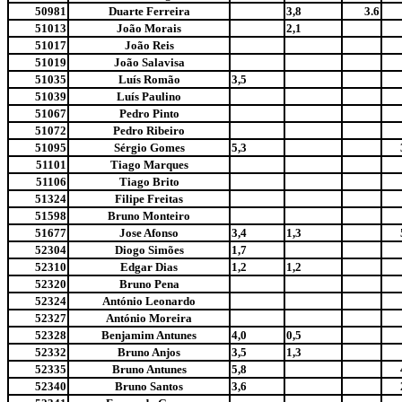
50981
Duarte Ferreira
3,8
3.6
51013
João Morais
2,1
51017
João Reis
51019
João Salavisa
51035
Luís Romão
3,5
51039
Luís Paulino
51067
Pedro Pinto
51072
Pedro Ribeiro
51095
Sérgio Gomes
5,3
51101
Tiago Marques
51106
Tiago Brito
51324
Filipe Freitas
51598
Bruno Monteiro
51677
Jose Afonso
3,4
1,3
52304
Diogo Simões
1,7
52310
Edgar Dias
1,2
1,2
52320
Bruno Pena
52324
António Leonardo
52327
António Moreira
52328
Benjamim Antunes
4,0
0,5
52332
Bruno Anjos
3,5
1,3
52335
Bruno Antunes
5,8
52340
Bruno Santos
3,6