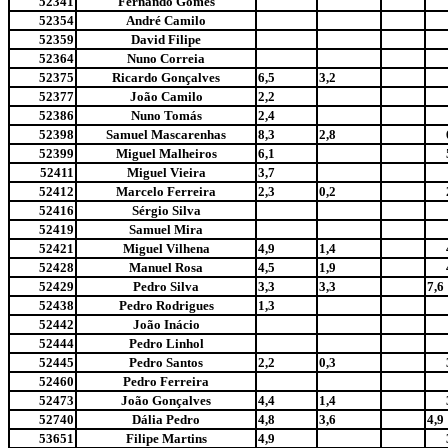
52341
Fernando Gomes
52354
André Camilo
52359
David Filipe
52364
Nuno Correia
52375
Ricardo Gonçalves
6,5
3,2
52377
João Camilo
2,2
52386
Nuno Tomás
2,4
52398
Samuel Mascarenhas
8,3
2,8
52399
Miguel Malheiros
6,1
52411
Miguel Vieira
3,7
52412
Marcelo Ferreira
2,3
0,2
52416
Sérgio Silva
52419
Samuel Mira
52421
Miguel Vilhena
4,9
1,4
52428
Manuel Rosa
4,5
1,9
52429
Pedro Silva
3,3
3,3
7,6
52438
Pedro Rodrigues
1,3
52442
João Inácio
52444
Pedro Linhol
52445
Pedro Santos
2,2
0,3
52460
Pedro Ferreira
52473
João Gonçalves
4,4
1,4
52740
Dália Pedro
4,8
3,6
4,9
53651
Filipe Martins
4,9