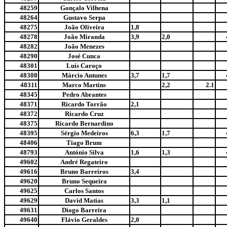
48259
Gonçalo Vilhena
48264
Gustavo Serpa
48275
João Oliveira
1,8
48278
João Miranda
3,9
2,0
48282
João Menezes
48290
José Cunca
48301
Luís Caroço
48308
Márcio Antunes
3,7
1,7
48311
Marco Martins
2,2
2.1
48345
Pedro Abrantes
48371
Ricardo Torrão
2,1
48372
Ricardo Cruz
48375
Ricardo Bernardino
48395
Sérgio Medeiros
6,3
1,7
48406
Tiago Brum
48793
António Silva
1,6
1,3
49602
André Regateiro
49616
Bruno Barreiros
3,4
49620
Bruno Sequeira
49625
Carlos Santos
49629
David Matias
3,3
1,1
49631
Diogo Barreira
49640
Flávio Geraldes
2,0