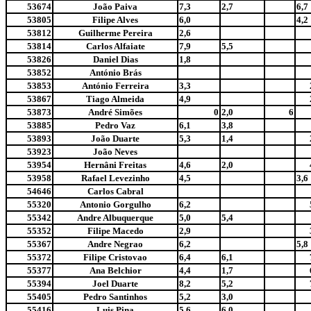
53674
João Paiva
7,3
2,7
6,7
53805
Filipe Alves
6,0
4,2
53812
Guilherme Pereira
2,6
53814
Carlos Alfaiate
7,9
5,5
53826
Daniel Dias
1,8
53852
António Brás
53853
António Ferreira
3,3
53867
Tiago Almeida
4,9
53873
André Simões
0
2,0
6
53885
Pedro Vaz
6,1
3,8
53893
João Duarte
5,3
1,4
53923
João Neves
53954
Hernâni Freitas
4,6
2,0
53958
Rafael Levezinho
4,5
3,6
54646
Carlos Cabral
55320
Antonio Gorgulho
6,2
55342
Andre Albuquerque
5,0
5,4
55352
Filipe Macedo
2,9
55367
Andre Negrao
6,2
5,8
55372
Filipe Cristovao
6,4
6,1
55377
Ana Belchior
4,4
1,7
55394
Joel Duarte
8,2
5,2
55405
Pedro Santinhos
5,2
3,0
55416
Luis Pina
5,6
6,0