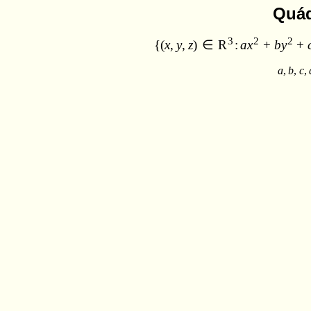
Quá
3
2
2
{
(
x
,
y
,
z
)
∈
R
:
a
x
+
b
y
+
a
,
b
,
c
,