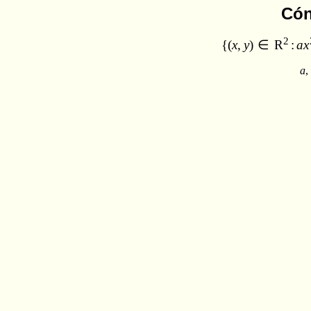
Cón
2
{
(
x
,
y
)
∈
R
:
a
x
a
,