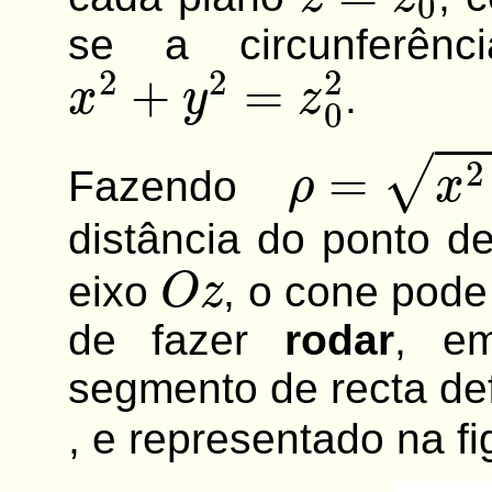
se a circunferên
x
2
+
y
2
=
z
0
2
.
ρ
=
x
2
+
y
2
Fazendo
distância do ponto 
O
z
eixo
, o cone pode
de fazer
rodar
, e
segmento de recta de
, e representado na fi