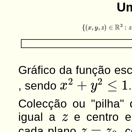
U
{
(
x
,
y
,
z
)
∈
R
3
:
z
=
x
Gráfico da função es
x
2
+
y
2
≤
1
, sendo
.
Colecção ou "pilha" 
z
igual a
e centro
z
=
z
0
cada plano
, 