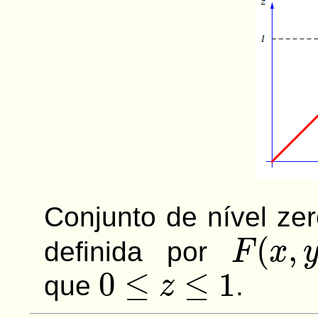
Conjunto de nível ze
F
(
x
,
y
,
definida por
0
≤
z
≤
1
que
.