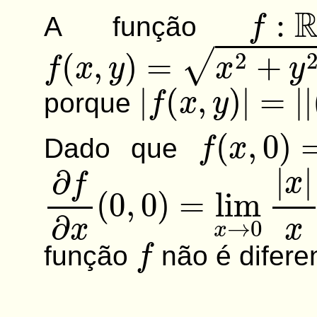
f
:
R
2
A função
f
(
x
,
y
)
=
x
2
+
y
2
|
f
(
x
,
y
)
|
=
|
|
(
x
,
porque
f
(
x
,
0
)
=
|
Dado que
∂
f
∂
x
(
0
,
0
)
=
lim
x
→
0
|
f
função
não é difere