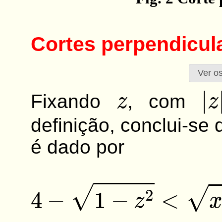
Cortes perpendicul
Ver os
z
|
z
Fixando
, com
definição, conclui-se
é dado por
4
−
1
−
z
2
<
x
2
+
y