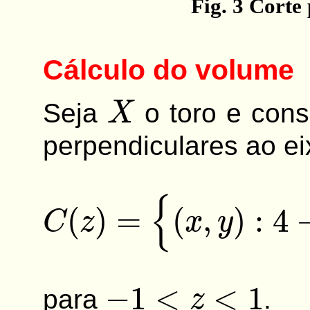
Fig. 3 Corte
Cálculo do volume
X
Seja
o toro e con
perpendiculares ao e
{
(
x
,
y
)
:
4
−
1
−
z
2
<
x
2
−
1
<
z
<
1
para
.