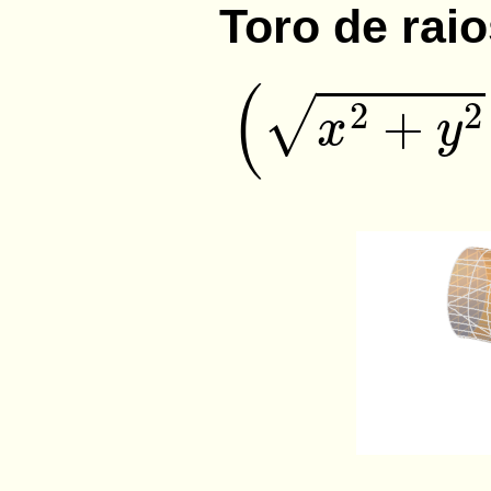
Toro de rai
(
x
2
+
y
2
−
4
)