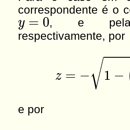
correspondente é o co
y
=
0
, e pelas 
respectivamente, por
z
=
−
1
−
e por
z
=
1
−
(