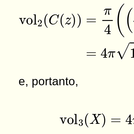
vol
2
(
C
(
z
)
)
=
π
4
(
(
4
+
e, portanto,
vol
3
(
X
)
=
4
π
∫
−
1
1
1