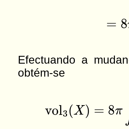
Efectuando a mudan
obtém-se
vol
3
(
X
)
=
8
π
∫
0
π
/
2
c