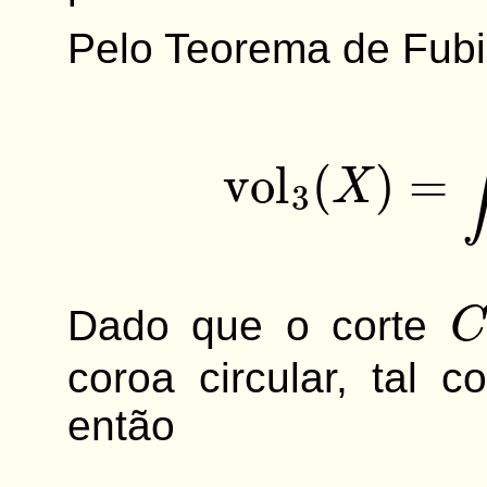
Pelo Teorema de Fubi
vol
3
(
X
)
=
∫
−
C
Dado que o corte
coroa circular, tal
então