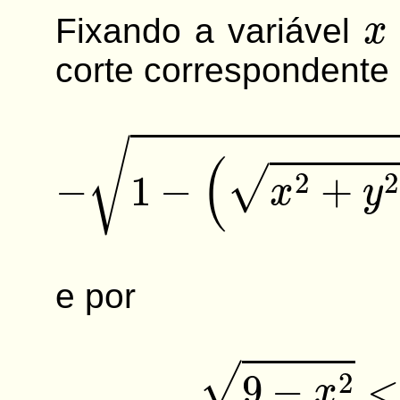
x
Fixando a variável
corte correspondente 
−
1
−
(
x
2
+
y
2
−
4
)
e por
9
−
x
2