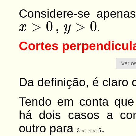
Considere-se apena
x
>
0
,
y
>
0
.
Cortes perpendicul
Ver os
Da definição, é claro
Tendo em conta qu
há dois casos a co
outro para
.
3
<
x
<
5